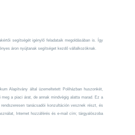
értői segítségét igénylő feladataik megoldásában is. Így
ményes áron nyújtanak segítséget kezdő vállalkozóknak.
ikum Alapítvány által üzemeltetett Poliházban huszonkét,
íti meg a piaci árat, de annak mindvégig alatta marad. Ez a
 rendszeresen tanácsadói konzultáción vesznek részt, és
használat, Internet hozzáférés és e-mail cím; tárgyalószoba