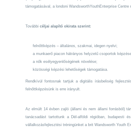
támogatásával, a londoni WandsworthYouthEnterprise Centre m
További
céljai alapító okirata szerint:
felnőttképzés – általános, szakmai, idegen nyelvi;
a munkaerő piacon hátrányos helyzetű csoportok képzése, 
a nők esélyegyenlőségének növelése;
közösségi képzési lehetőségek támogatása.
Rendkívül fontosnak tartjuk a digitális írásbeliség fejles
felnőttképzésünk is erre irányult.
Az elmúlt 14 évben zajló (állami és nem állami forrásból) tá
tanácsadást tartottunk a Dél-alföldi régióban, budapesti 
vállalkozásfejlesztési tréningünket a brit Wandsworth Youth E