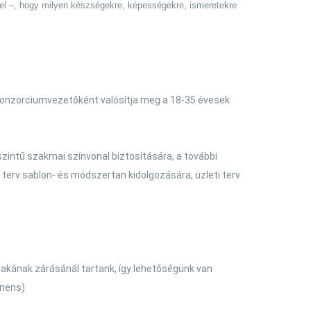
vel –, hogy milyen készségekre, képességekre, ismeretekre
 konzorciumvezetőként valósítja meg a 18-35 évesek
intű szakmai színvonal biztosítására, a további
terv sablon- és módszertan kidolgozására, üzleti terv
akának zárásánál tartank, így lehetőségünk van
onens)