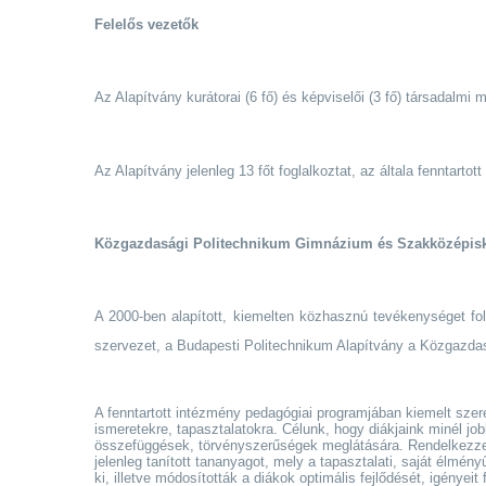
Felelős vezetők
Az Alapítvány kurátorai (6 fő) és képviselői (3 fő) társadalmi 
Az Alapítvány jelenleg 13 főt foglalkoztat, az általa fenntart
Közgazdasági Politechnikum Gimnázium és Szakközépis
A 2000-ben alapított, kiemelten közhasznú tevékenységet fol
szervezet, a Budapesti Politechnikum Alapítvány a Közgazda
A fenntartott intézmény pedagógiai programjában kiemelt szere
ismeretekre, tapasztalatokra. Célunk, hogy diákjaink minél 
összefüggések, törvényszerűségek meglátására. Rendelkezzene
jelenleg tanított tananyagot, mely a tapasztalati, saját élmény
ki, illetve módosították a diákok optimális fejlődését, igény