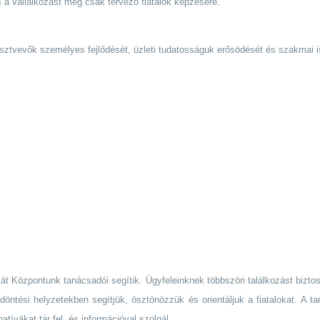
s a vállalkozást még csak tervező fiatalok képzésére.
résztvevők személyes fejlődését, üzleti tudatosságuk erősödését és szakmai 
 Központunk tanácsadói segítik. Ügyfeleinknek többszöri találkozást biztos
döntési helyzetekben segítjük, ösztönözzük és orientáljuk a fiatalokat. A
natívákat tár fel, és információval szolgál.