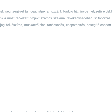
nek segítségével támogathatjuk a hozzánk forduló hátrányos helyzetű érdeklőd
nk a most tervezett projekt számos szakmai tevékenységében is: toborzás, 
ajogi felkészítés, munkaerő-piaci tanácsadás, csapatépítés, önsegítő csoport