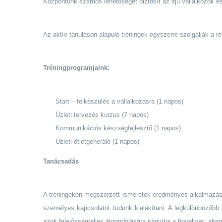
Központunk számos lehetőséget biztosít az ifjú vállalkozók é
Az aktív tanuláson alapuló tréningek egyszerre szolgálják a 
Tréningprogramjaink:
Start – felkészülés a vállalkozásra (1 napos)
Üzleti tervezés kurzus (7 napos)
Kommunikációs készségfejlesztő (1 napos)
Üzleti ötletgeneráló (1 napos)
Tanácsadás
A tréningeken megszerzett ismeretek eredményes alkalmazását
személyes kapcsolatot tudunk kialakítani. A legkülönbözőbb 
azok felelősségteljes átgondolására irányítja a figyelmet; alter