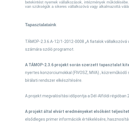
betekintést nyernek vállalkozások, intézmények működésébe. 
van szükségük a sikeres vállalkozóvá vagy alkalmazottá válá
Tapasztalataink
TÁMOP-2.3.6.A-12/1-2012-0008 „A fiatalok vállalkozóvá 
számára szóló programot.
A TÁMOP-2.3.6 projekt során szerzett tapasztalat kite
nyertes konzorciumokkal (FIVOSZ, MVA) , közreműködő sze
bírálati rendszer elkészítésére.
A projekt megvalósítási időpontja a Dél-Alföldi régióban
A projekt által elvárt eredményeket elsőként teljesíte
elsődleges primer információk értékelésére, hasznosít