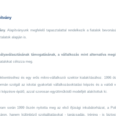
ítvány
vány
. Alapítványunk megfelelő tapasztalattal rendelkezik a fiatalok bevonás
talatok alapján is.
pályaválasztásának támogatásának, a vállalkozás mint alternatíva megi
iatalokat célozza meg.
kkentéséhez és egy erős mikro-vállalkozói szektor kialakításához. 1996 ó
mán szolgál az iskolai gyakorlati vállalkozásoktatási képzés és a valódi v
i képzésre épülő, azzal szorosan együttműködő modelljét alakítottuk ki.
ram során 1999 őszén nyitotta meg az első ifjúsági inkubátorházat, a Poli
s áron, hanem különböző szolgáltatásokat - tanácsadás, tréning - is biztos