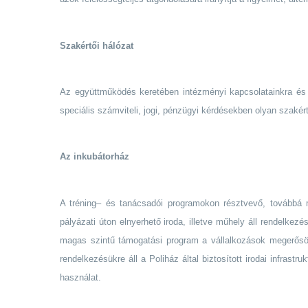
Szakértői hálózat
Az együttműködés keretében intézményi kapcsolatainkra és c
speciális számviteli, jogi, pénzügyi kérdésekben olyan szak
Az inkubátorház
A tréning– és tanácsadói programokon résztvevő, továbbá me
pályázati úton elnyerhető iroda, illetve műhely áll rendelkez
magas szintű támogatási program a vállalkozások megerősöd
rendelkezésükre áll a Poliház által biztosított irodai infrast
használat.