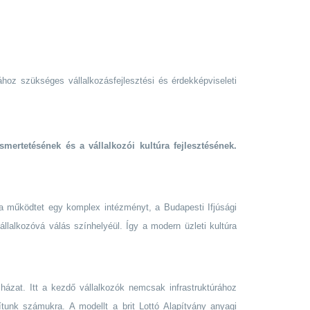
ához szükséges vállalkozásfejlesztési és érdekképviseleti
smertetésének és a vállalkozói kultúra fejlesztésének.
ta működtet egy komplex intézményt, a Budapesti Ifjúsági
állalkozóvá válás színhelyéül. Így a modern üzleti kultúra
házat. Itt a kezdő vállalkozók nemcsak infrastruktúrához
ítunk számukra. A modellt a brit Lottó Alapítvány anyagi