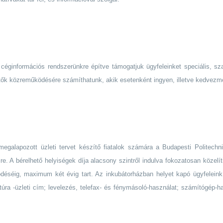
éginformációs rendszerünkre építve támogatjuk ügyfeleinket speciális, szak
értők közreműködésére számíthatunk, akik esetenként ingyen, illetve kedvez
galapozott üzleti tervet készítő fiatalok számára a Budapesti Politechn
ésre. A bérelhető helyiségek díja alacsony szintről indulva fokozatosan közel
éséig, maximum két évig tart. Az inkubátorházban helyet kapó ügyfeleink
ruktúra -üzleti cím; levelezés, telefax- és fénymásoló-használat; számítógép-