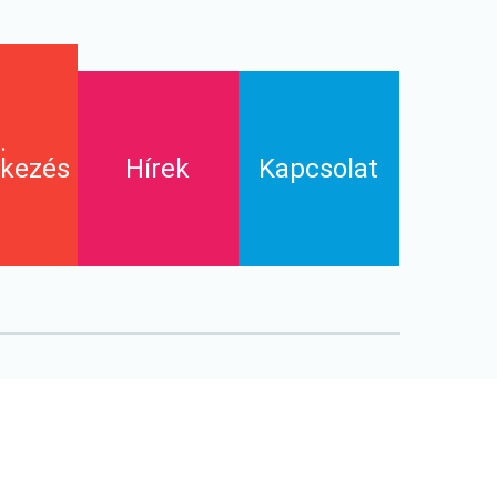
I.
tkezés
Hírek
Kapcsolat
yítólap
GYIK
i bizonyítvány
Letölthető dokumentumok
GALÉRIA