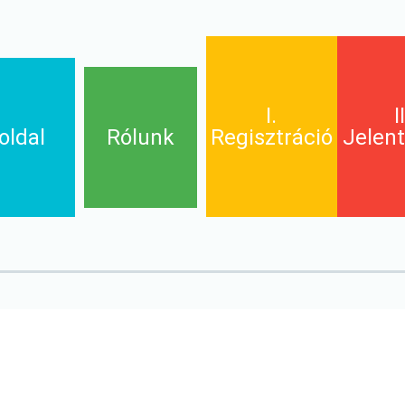
I.
I
oldal
Rólunk
Regisztráció
Jelen
Tájékoztató
IGR Irán
Hatóság