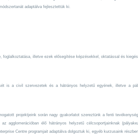
ódszertanát adaptálva fejlesztettük ki.
foglalkoztatása, illetve ezek elősegítése képzésekkel, oktatással és kiegés
ztését is a civil szervezetek és a hátrányos helyzetű egyének, illetve a p
mogatott projektjeink során nagy gyakorlatot szereztünk a fenti tevékenysé
és az agglomerációban élő hátrányos helyzetű célcsoportjainknak (pályak
nterprise Centre programjait adaptálva dolgoztuk ki, egyéb kurzusaink részbe