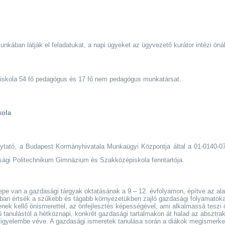
munkában látják el feladatukat,
a napi ügyeket az ügyvezető kurátor intézi önál
ott iskola 54 fő pedagógus és 17 fő nem pedagógus munkatársat.
kola
ytató, a Budapest Kormányhivatala Munkaügyi Központja által a 01-0140-07 
sági Politechnikum Gimnázium és Szakközépiskola fenntartója.
pe van a gazdasági tárgyak oktatásának a 9 – 12. évfolyamon, építve az alapít
jobban értsék a szűkebb és tágabb környezetükben zajló gazdasági folyamatok
k kellő önismerettel, az önfejlesztés képességével, ami alkalmassá teszi ő
ű tanulástól a hétköznapi, konkrét gazdasági tartalmakon át halad az absztrakt
eit figyelembe véve. A gazdasági ismeretek tanulása során a diákok megismerk