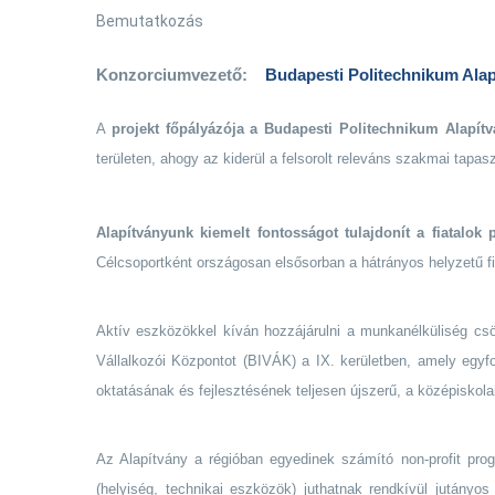
Bemutatkozás
Konzorciumvezető:
Budapesti Politechnikum Alap
A
projekt főpályázója a Budapesti Politechnikum Alapít
területen, ahogy az kiderül a felsorolt releváns szakmai tapasz
Alapítványunk kiemelt fontosságot tulajdonít a fiatalok 
Célcsoportként országosan elsősorban a hátrányos helyzetű f
Aktív eszközökkel kíván hozzájárulni a munkanélküliség csö
Vállalkozói Központot (BIVÁK) a IX. kerületben, amely egyfor
oktatásának és fejlesztésének teljesen újszerű, a középiskola
Az Alapítvány a régióban egyedinek számító non-profit prog
(helyiség, technikai eszközök) juthatnak rendkívül jutányo