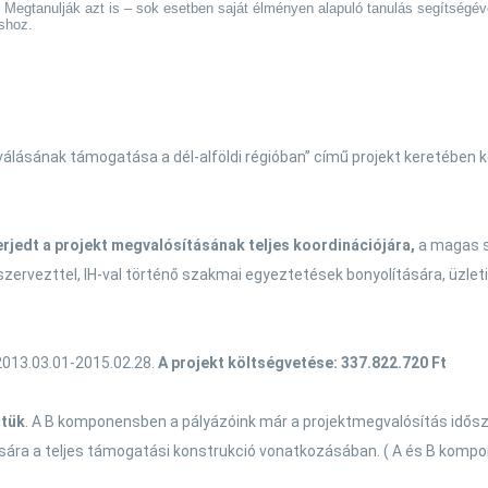
Megtanulják azt is – sok esetben saját élményen alapuló tanulás segítségé
shoz.
válásának támogatása a dél-alföldi régióban” című projekt keretében
rjedt a projekt megvalósításának teljes koordinációjára,
a magas sz
rvezttel, IH-val történő szakmai egyeztetések bonyolítására, üzleti 
 2013.03.01-2015.02.28.
A projekt költségvetése: 337.822.720 Ft
ttük
. A B komponensben a pályázóink már a projektmegvalósítás idősz
ására a teljes támogatási konstrukció vonatkozásában. ( A és B komp