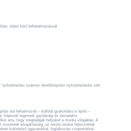
lóan, teljes körű felhatalmazással.
nyilvántartási számon felnőttképzési nyilvántartásba vett
ás óta felhalmozott – külföldi gyakorlatra is építő –
at, képesek legyenek gazdasági és társadalmi
ket arra, hogy megtalálják helyüket a munka világában. A
 ismeretek elsajátításáig, az iskola tanárai fejlesztették
ednek különböző ágazatokkal, foglalkozási csoportokkal,