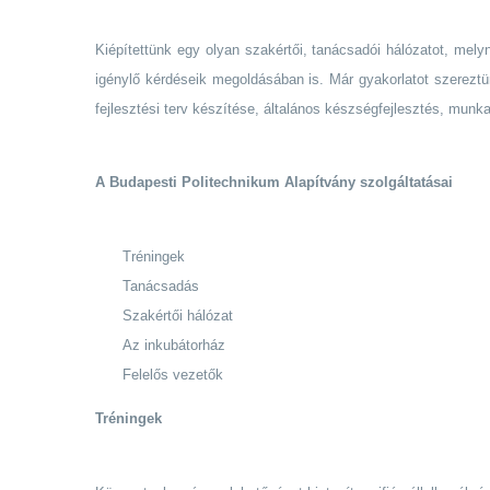
Kiépítettünk egy olyan szakértői, tanácsadói hálózatot, mely
igénylő kérdéseik megoldásában is. Már gyakorlatot szereztü
fejlesztési terv készítése, általános készségfejlesztés, munk
A Budapesti Politechnikum Alapítvány szolgáltatásai
Tréningek
Tanácsadás
Szakértői hálózat
Az inkubátorház
Felelős vezetők
Tréningek