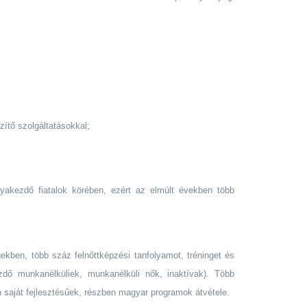
zítő szolgáltatásokkal;
ályakezdő fiatalok körében, ezért az elmúlt években több
gekben, több száz felnőttképzési tanfolyamot, tréninget és
ezdő munkanélküliek, munkanélküli nők, inaktívak). Több
n saját fejlesztésűek, részben magyar programok átvétele.