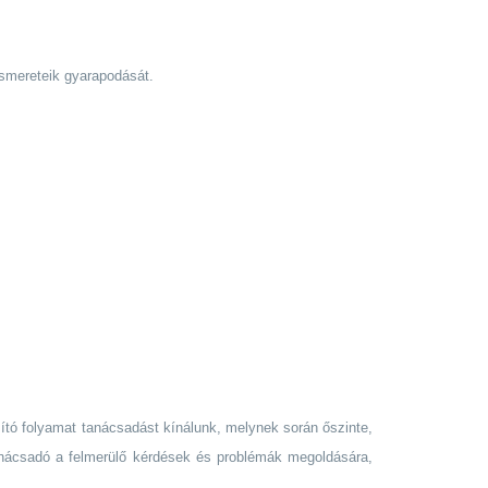
ismereteik gyarapodását.
ító folyamat tanácsadást kínálunk, melynek során őszinte,
 tanácsadó a felmerülő kérdések és problémák megoldására,